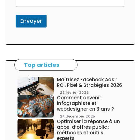
o
r
m
c
Envoyer
o
l
o
n
n
e
l
Top articles
a
t
é
Maîtrisez Facebook Ads :
r
ROI, Pixel & Stratégies 2026
a
25 février 2026
l
Comment devenir
e
infographiste et
webdesigner en 3 ans ?
24 décembre 2025
Optimiser la réponse à un
appel d’offres public :
méthodes et outils
experts