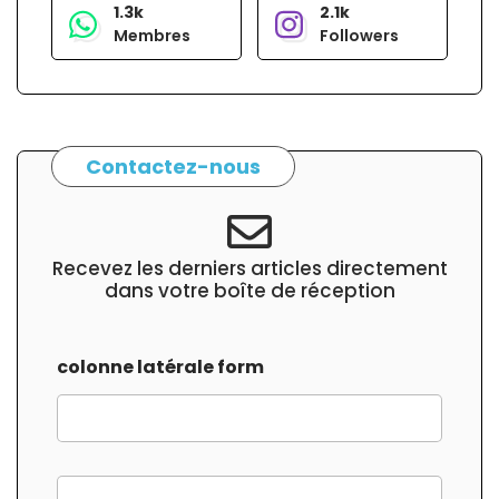
1.3k
2.1k
Membres
Followers
Contactez-nous
Recevez les derniers articles directement
dans votre boîte de réception
colonne latérale form
f