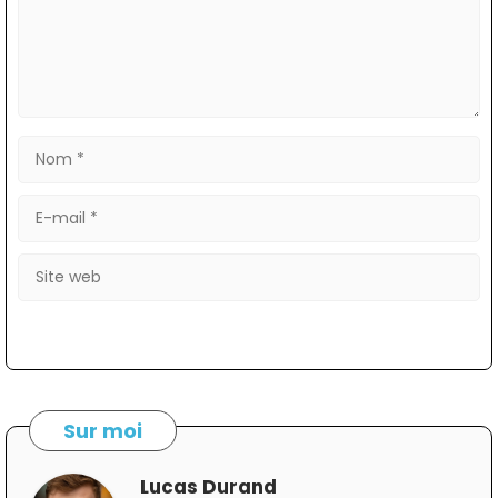
Nom
E-
mail
Site
web
Sur moi
Lucas Durand