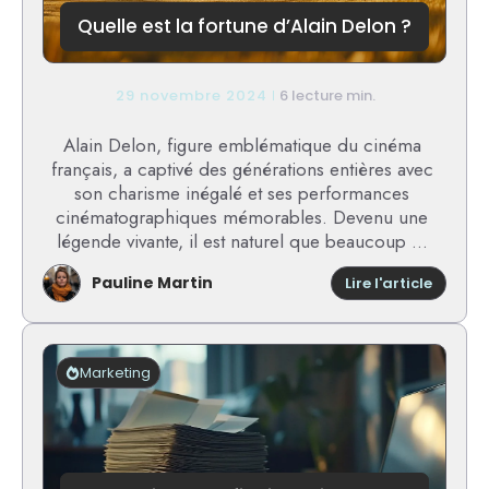
Quelle est la fortune d’Alain Delon ?
29 novembre 2024
6 lecture min.
Alain Delon, figure emblématique du cinéma
français, a captivé des générations entières avec
son charisme inégalé et ses performances
cinématographiques mémorables. Devenu une
légende vivante, il est naturel que beaucoup ...
Pauline Martin
:
Lire l'article
Quelle
est
la
fortune
Marketing
d’Alain
Delon
?