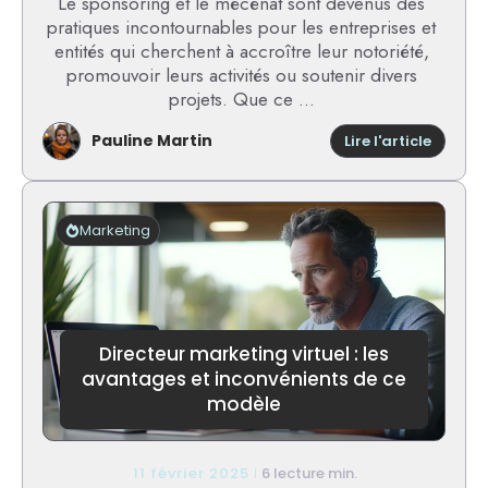
Le sponsoring et le mécénat sont devenus des
pratiques incontournables pour les entreprises et
entités qui cherchent à accroître leur notoriété,
promouvoir leurs activités ou soutenir divers
projets. Que ce ...
Pauline Martin
:
Lire l'article
Sponso
and
sponso
:
Marketing
mes
conseil
pour
maximi
vos
parten
Directeur marketing virtuel : les
avantages et inconvénients de ce
modèle
11 février 2025
6 lecture min.