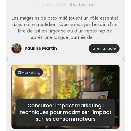
6 février 2025
6 lecture min.
Les magasins de proximité jouent un rôle essentiel
dans notre quotidien. Que vous ayez besoin d’un
litre de lait en urgence ou d’un repas rapide
après une longue journée de ...
Pauline Martin
:
Lire l'article
Conven
stores
:
pourqu
Marketing
sont-
ils
devenu
si
populai
?
Consumer impact marketing :
techniques pour maximiser l’impact
sur les consommateurs