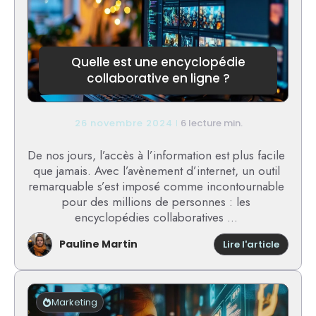
réalisé
avec
cette
barre
d’outils
Quelle est une encyclopédie
?
collaborative en ligne ?
26 novembre 2024
6 lecture min.
De nos jours, l’accès à l’information est plus facile
que jamais. Avec l’avènement d’internet, un outil
remarquable s’est imposé comme incontournable
pour des millions de personnes : les
encyclopédies collaboratives ...
Pauline Martin
:
Lire l'article
Quelle
est
une
encycl
Marketing
collabo