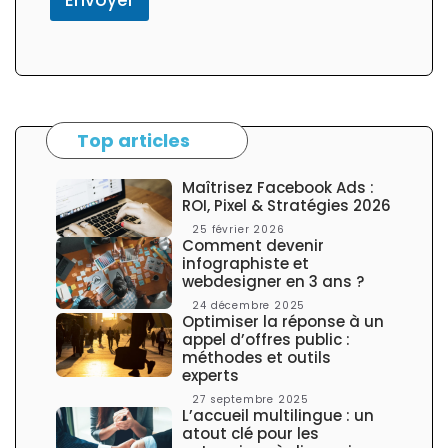
o
l
o
n
n
e
l
Top articles
a
t
é
Maîtrisez Facebook Ads :
r
ROI, Pixel & Stratégies 2026
a
25 février 2026
l
Comment devenir
e
infographiste et
webdesigner en 3 ans ?
24 décembre 2025
Optimiser la réponse à un
appel d’offres public :
méthodes et outils
experts
27 septembre 2025
L’accueil multilingue : un
atout clé pour les