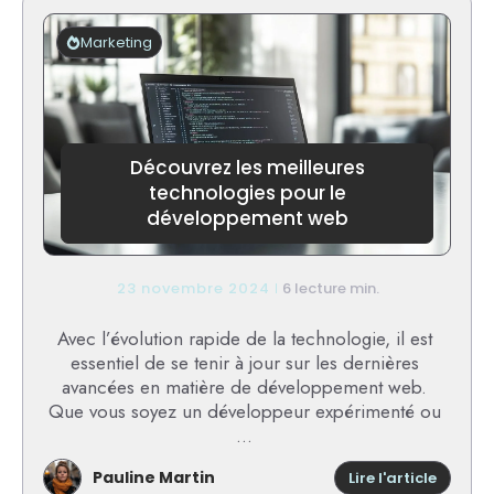
pas
jeter
Marketing
sur
la
voie
publiq
?
Découvrez les meilleures
technologies pour le
développement web
23 novembre 2024
6 lecture min.
Avec l’évolution rapide de la technologie, il est
essentiel de se tenir à jour sur les dernières
avancées en matière de développement web.
Que vous soyez un développeur expérimenté ou
...
Pauline Martin
:
Lire l'article