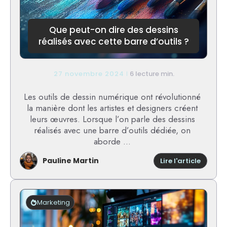
de
texte
:
Que peut-on dire des dessins
Causes
réalisés avec cette barre d’outils ?
et
solutio
27 novembre 2024
6 lecture min.
Les outils de dessin numérique ont révolutionné
la manière dont les artistes et designers créent
leurs œuvres. Lorsque l’on parle des dessins
réalisés avec une barre d’outils dédiée, on
aborde ...
Pauline Martin
:
Lire l'article
Que
peut-
on
dire
Marketing
des
dessins