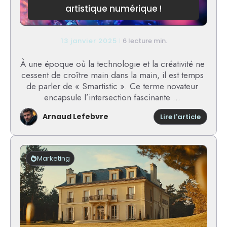
?
artistique numérique !
13 janvier 2025
6 lecture min.
À une époque où la technologie et la créativité ne
cessent de croître main dans la main, il est temps
de parler de « Smartistic ». Ce terme novateur
encapsule l’intersection fascinante ...
Arnaud Lefebvre
:
Lire l'article
Smartis
:
la
révolut
Marketing
du
monde
artisti
numéri
!