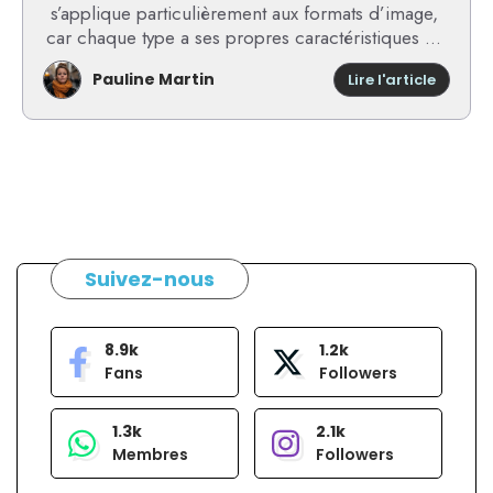
s’applique particulièrement aux formats d’image,
car chaque type a ses propres caractéristiques ...
Pauline Martin
:
Lire l'article
Mes
conseil
pour
sélecti
toutes
les
extensi
qui
corres
Suivez-nous
à
des
format
8.9k
1.2k
d’imag
Fans
Followers
1.3k
2.1k
Membres
Followers