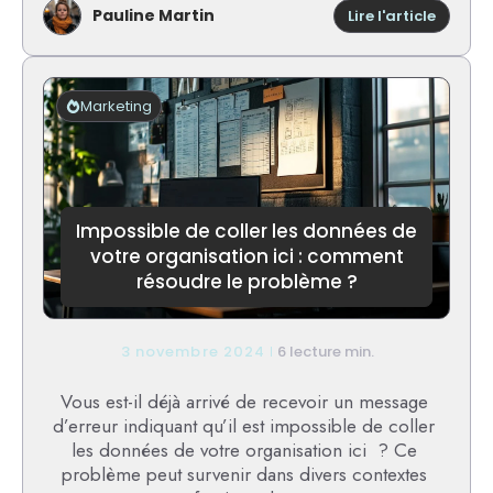
Pauline Martin
:
Lire l'article
Nomme
une
alterna
libre
Marketing
au
logiciel
proprié
micros
excel
Impossible de coller les données de
votre organisation ici : comment
résoudre le problème ?
3 novembre 2024
6 lecture min.
Vous est-il déjà arrivé de recevoir un message
d’erreur indiquant qu’il est impossible de coller
les données de votre organisation ici ? Ce
problème peut survenir dans divers contextes