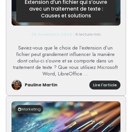
Extension d’un fichier qui s’ouvre
avec un traitement de texte :
Causes et solutions
28 novembre 2024
6 lecture min.
Saviez-vous que le choix de l’extension d’un
fichier peut grandement influencer la manière
dont celui-ci s’ouvre et se comporte dans un
traitement de texte ? Que vous utilisiez Microsoft
Word, LibreOffice ...
Pauline Martin
:
Lire l'article
Extensi
d’un
fichier
qui
Marketing
s’ouvre
avec
un
traite