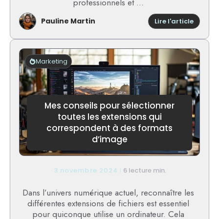
professionnels et ...
Pauline Martin
:
Lire l'article
Impossi
de
coller
les
Marketing
donnée
de
votre
organi
Mes conseils pour sélectionner
ici
:
toutes les extensions qui
comme
correspondent à des formats
résoud
d’image
le
problè
?
3 novembre 2024
6 lecture min.
Dans l’univers numérique actuel, reconnaître les
différentes extensions de fichiers est essentiel
pour quiconque utilise un ordinateur. Cela