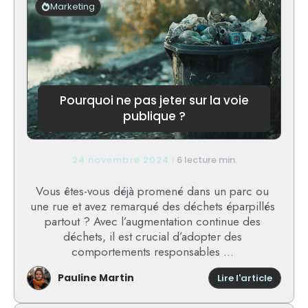
:
Marketing
le
webzin
à
suivre
Pourquoi ne pas jeter sur la voie
publique ?
24 novembre 2024
6 lecture min.
Vous êtes-vous déjà promené dans un parc ou
une rue et avez remarqué des déchets éparpillés
partout ? Avec l’augmentation continue des
déchets, il est crucial d’adopter des
comportements responsables ...
Pauline Martin
:
Lire l'article
Pourqu
ne