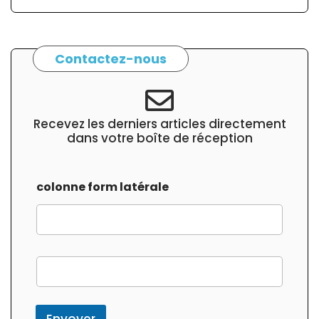
Contactez-nous
Recevez les derniers articles directement
dans votre boîte de réception
colonne form latérale
f
o
r
m
c
Envoyer