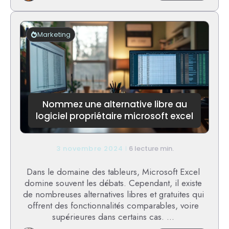
Découv
les
meilleu
techno
Marketing
pour
le
dévelo
web
Nommez une alternative libre au
logiciel propriétaire microsoft excel
3 novembre 2024
6 lecture min.
Dans le domaine des tableurs, Microsoft Excel
domine souvent les débats. Cependant, il existe
de nombreuses alternatives libres et gratuites qui
offrent des fonctionnalités comparables, voire
supérieures dans certains cas. ...