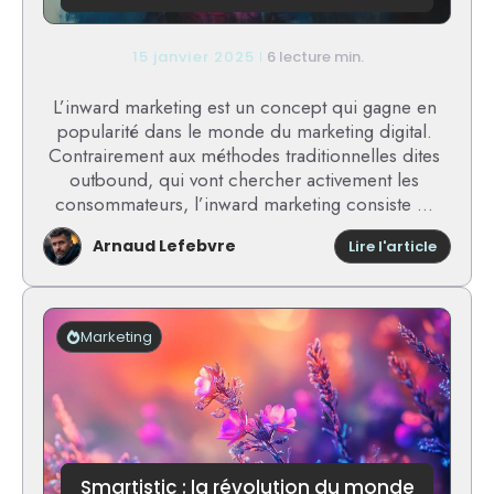
15 janvier 2025
6 lecture min.
L’inward marketing est un concept qui gagne en
popularité dans le monde du marketing digital.
Contrairement aux méthodes traditionnelles dites
outbound, qui vont chercher activement les
consommateurs, l’inward marketing consiste ...
Arnaud Lefebvre
:
Lire l'article
Pourqu
l’inwar
market
est
Marketing
la
clé
du
succès
des
entrepr
moder
Smartistic : la révolution du monde