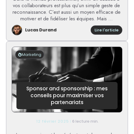
vos collaborateurs est plus qu’un simple geste de
reconnaissance. C’est aussi un moyen efficace de
motiver et de fidéliser les équipes. Mais ...
Lucas Durand
:
Lire l'article
Cadea
entrepr
:
quels
Marketing
cadea
pour
les
collabo
?
Sponsor and sponsorship : mes
conseils pour maximiser vos
partenariats
12 février 2025
6 lecture min.