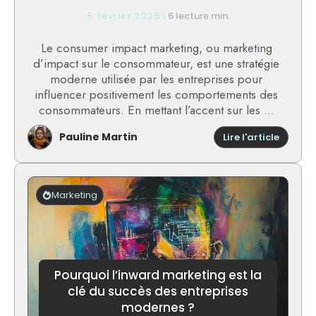
5 février 2025
6 lecture min.
Le consumer impact marketing, ou marketing
d’impact sur le consommateur, est une stratégie
moderne utilisée par les entreprises pour
influencer positivement les comportements des
consommateurs. En mettant l’accent sur les ...
Pauline Martin
:
Lire l'article
Consu
impact
market
:
Marketing
techni
pour
maximi
l’impac
sur
les
Pourquoi l’inward marketing est la
conso
clé du succès des entreprises
modernes ?