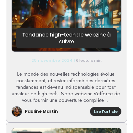
en
ligne
?
Tendance high-tech : le webzine à
suivre
25 novembre 2024
6 lecture min.
Le monde des nouvelles technologies évolue
constamment, et rester informé des dernières
tendances est devenu indispensable pour tout
amateur de high-tech. Notre webzine s’efforce de
vous fournir une couverture complète ...
Pauline Martin
:
Lire l'article
Tenda
high-
tech