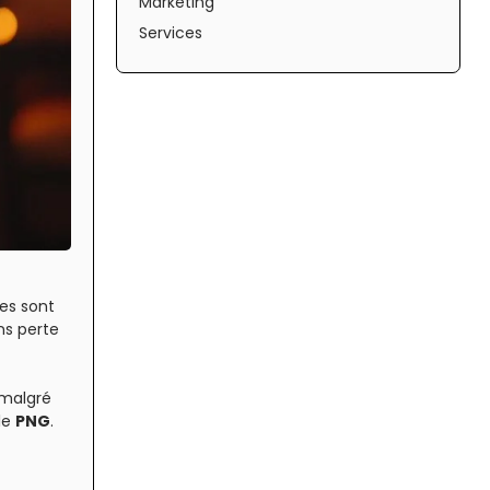
Marketing
Services
es sont
ns perte
 malgré
le
PNG
.