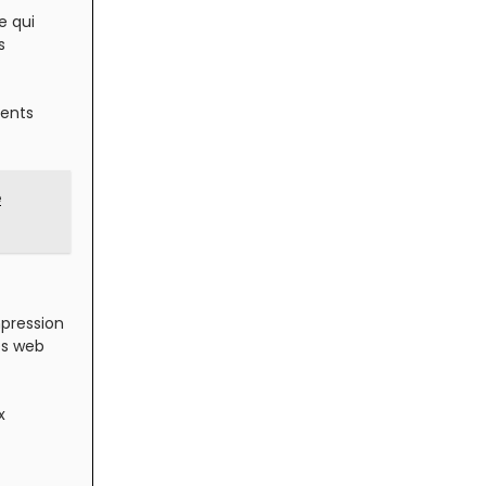
e qui
s
nents
e
mpression
es web
x