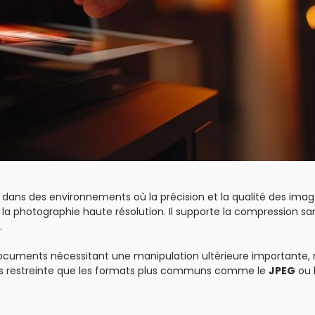
 dans des environnements où la précision et la qualité des imag
la photographie haute résolution. Il supporte la compression sa
.
documents nécessitant une manipulation ultérieure importante,
lus restreinte que les formats plus communs comme le
JPEG
ou 