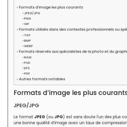
Formats d’image les plus courants
JPEG/JPG
PNG
GIF
Formats utilisés dans des contextes professionnels ou spé
TIFF
BMP
WEBP
Formats réservés aux spécialistes de la photo et du grap
RAW
PSD
EPS
PDF
Autres formats notables
Formats d’image les plus courant
JPEG/JPG
Le format
JPEG
(ou
JPG
) est sans doute l’un des plus c
une bonne qualité d’image avec un taux de compression él