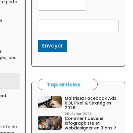
ite perte
é
f
o
r
m
c
Envoyer
o
e.
l
ngée, peu
o
n
n
e
l
Top articles
a
t
ent
Maîtrisez Facebook Ads :
é
ROI, Pixel & Stratégies
r
2026
a
25 février 2026
l
Comment devenir
e
infographiste et
lette de
webdesigner en 3 ans ?