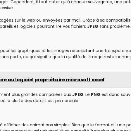
ges. Cependant, il faut noter qu’à chaque sauvegarde, une pet
essive.
tagées sur le web ou envoyées par mail. Grâce à sa compatibilit
reils et logiciels pourront lire vos fichiers
JPEG
sans problème.
sé pour les graphiques et les images nécessitant une transparenc
ans perte, ce qui signifie que la qualité de l’image reste incha
e au logiciel propriétaire microsoft excel
alement plus grandes comparées aux
JPEG
. Le
PNG
est donc souv
 où la clarté des détails est primordiale.
 afficher des animations simples. Bien que le format ait une pa