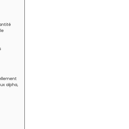
antité
le
s
ellement
ux alpha,