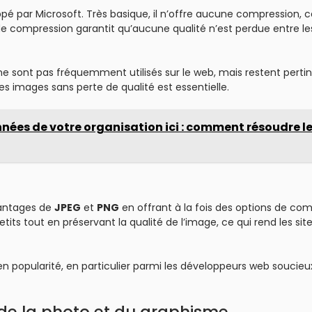
é par Microsoft. Très basique, il n’offre aucune compression, c
de compression garantit qu’aucune qualité n’est perdue entre le
s ne sont pas fréquemment utilisés sur le web, mais restent perti
s images sans perte de qualité est essentielle.
nnées de votre organisation ici : comment résoudre l
vantages de
JPEG
et
PNG
en offrant à la fois des options de co
its tout en préservant la qualité de l’image, ce qui rend les sit
 popularité, en particulier parmi les développeurs web soucieu
 de la photo et du graphisme