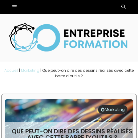
Aller
Menu
au
contenu
Accueil
|
Marketing
|
Que peut-on dire des dessins réalisés avec cette
barre d’outils ?
Marketing
QUE PEUT-ON DIRE DES DESSINS RÉALISÉS
AVEC CETTE BARRE D’OUTILS ?