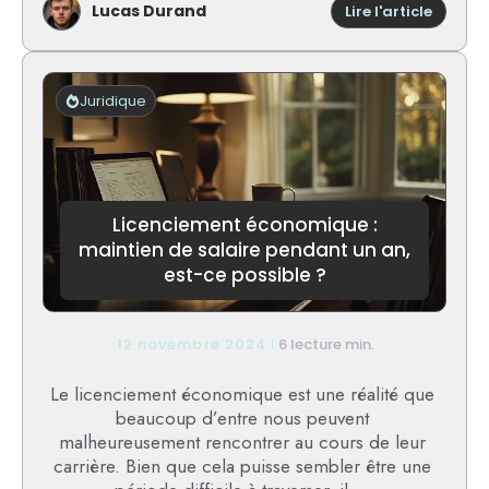
Lucas Durand
:
Lire l'article
Combi
d’heur
de
travail
Juridique
pour
un
travail
handic
?
Licenciement économique :
maintien de salaire pendant un an,
est-ce possible ?
12 novembre 2024
6 lecture min.
Le licenciement économique est une réalité que
beaucoup d’entre nous peuvent
malheureusement rencontrer au cours de leur
carrière. Bien que cela puisse sembler être une