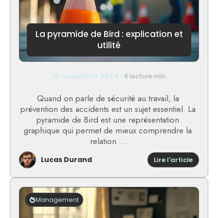
La pyramide de Bird : explication et
utilité
19 novembre 2024
6 lecture min.
Quand on parle de sécurité au travail, la
prévention des accidents est un sujet essentiel. La
pyramide de Bird est une représentation
graphique qui permet de mieux comprendre la
relation ...
Lucas Durand
:
Lire l'article
La
pyrami
de
Bird
Management
:
explica