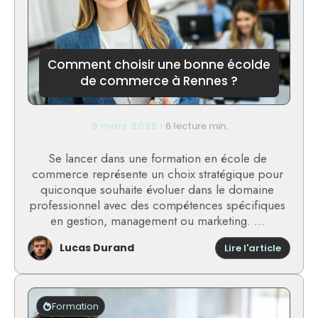
publics
:
les
solutio
efficac
Comment choisir une bonne écolde
et
de commerce à Rennes ?
confor
9 mars 2025
6 lecture min.
Se lancer dans une formation en école de
commerce représente un choix stratégique pour
quiconque souhaite évoluer dans le domaine
professionnel avec des compétences spécifiques
en gestion, management ou marketing. ...
Lucas Durand
:
Lire l'article
Comme
choisir
une
bonne
Formation
écolde