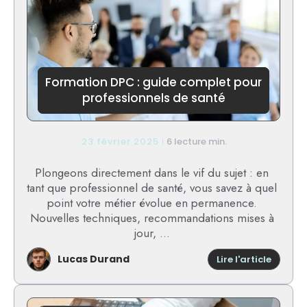
de
comme
à
Rennes
?
Formation DPC : guide complet pour
professionnels de santé
23 février 2025
6 lecture min.
Plongeons directement dans le vif du sujet : en
tant que professionnel de santé, vous savez à quel
point votre métier évolue en permanence.
Nouvelles techniques, recommandations mises à
jour, ...
Lucas Durand
:
Lire l'article
Format
DPC
: