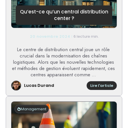
qu’il
faut
Qu’est-ce qu’un central distribution
savoir
center ?
20 novembre 2024
6 lecture min.
Le centre de distribution central joue un rôle
crucial dans la modernisation des chaînes
logistiques. Alors que les nouvelles technologies
et méthodes de gestion évoluent rapidement, ces
centres apparaissent comme ...
Lucas Durand
:
Lire l'article
Qu’est-
ce
qu’un
central
Management
distrib
center
?