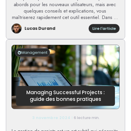
abords pour les nouveaux utilisateurs, mais avec
quelques conseils et explications, vous
maîtriserez rapidement cet outil essentiel. Dans ...
Lucas Durand
:
Lire l'article
Accéde
à
la
messag
Management
acadé
de
Montpel
Managing Successful Projects :
guide des bonnes pratiques
3 novembre 2024
6 lecture min.