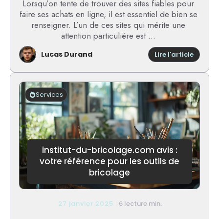
Lorsqu’on tente de trouver des sites fiables pour
faire ses achats en ligne, il est essentiel de bien se
renseigner. L’un de ces sites qui mérite une
attention particulière est ...
Lucas Durand
:
Lire l'article
innova
avis
:
test
Services
de
la
platef
et
retour
des
institut-du-bricolage.com avis :
utilisa
votre référence pour les outils de
bricolage
27 janvier 2025
6 lecture min.