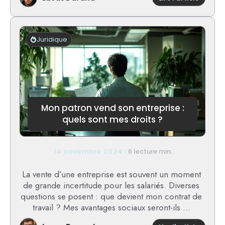
Peut-
on
continu
à
Juridique
travaill
avec
une
discop
dégéné
?
Mon patron vend son entreprise :
quels sont mes droits ?
14 novembre 2024
6 lecture min.
La vente d’une entreprise est souvent un moment
de grande incertitude pour les salariés. Diverses
questions se posent : que devient mon contrat de
travail ? Mes avantages sociaux seront-ils ...