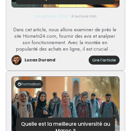
24 janvier 2025
6 lecture min.
Dans cet article, nous allons examiner de près le
site HomeIn24.com, fournir des avis et analyser
son fonctionnement. Avec la montée en
popularité des achats en ligne, il est crucial ...
Lucas Durand
:
Lire l'article
Avis
sur
Homein
:
Formation
une
analys
détaill
pour
votre
procha
achat
Quelle est la meilleure université au
Maroc ?