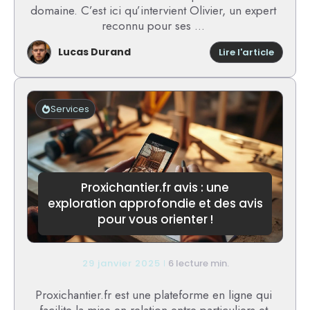
domaine. C’est ici qu’intervient Olivier, un expert
reconnu pour ses ...
Lucas Durand
:
Lire l'article
Olivier
avis
du
crédit
Services
foncier
sur
linkedi
:
retour
sur
Proxichantier.fr avis : une
ses
exploration approfondie et des avis
analys
pour vous orienter !
et
conseil
29 janvier 2025
6 lecture min.
Proxichantier.fr est une plateforme en ligne qui