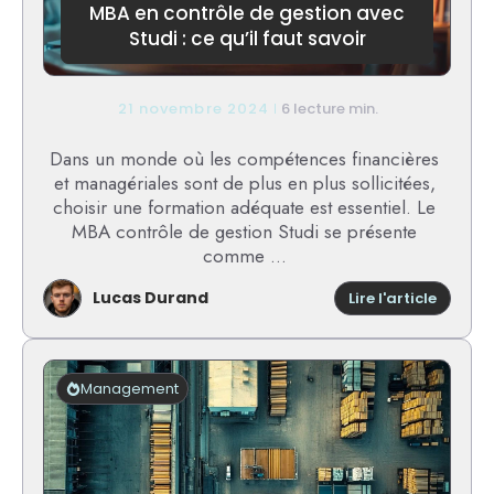
!
MBA en contrôle de gestion avec
Studi : ce qu’il faut savoir
21 novembre 2024
6 lecture min.
Dans un monde où les compétences financières
et managériales sont de plus en plus sollicitées,
choisir une formation adéquate est essentiel. Le
MBA contrôle de gestion Studi se présente
comme ...
Lucas Durand
:
Lire l'article
MBA
en
contrôl
de
Management
gestion
avec
Studi
:
ce