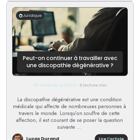
piège
du
licenci
Juridique
pour
inaptit
:
comme
l’éviter
Peut-on continuer à travailler avec
une discopathie dégénérative ?
15 novembre 2024
6 lecture min.
La discopathie dégénérative est une condition
médicale qui affecte de nombreuses personnes à
travers le monde. Lorsqu’on souffre de cette
affection, il est courant de se poser la question
suivante ...
Lucas Durand
:
Lire l'article