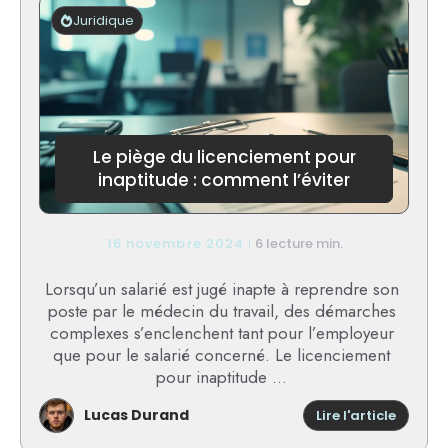
de
Juridique
temps
pour
avoir
une
autoris
de
travail
Le piège du licenciement pour
?
inaptitude : comment l’éviter
16 novembre 2024
6 lecture min.
Lorsqu’un salarié est jugé inapte à reprendre son
poste par le médecin du travail, des démarches
complexes s’enclenchent tant pour l’employeur
que pour le salarié concerné. Le licenciement
pour inaptitude ...
Lucas Durand
:
Lire l'article
Le