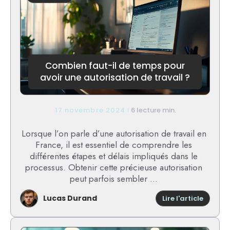
tout
ce
qu’il
faut
savoir
Combien faut-il de temps pour
avoir une autorisation de travail ?
17 novembre 2024
6 lecture min.
Lorsque l’on parle d’une autorisation de travail en
France, il est essentiel de comprendre les
différentes étapes et délais impliqués dans le
processus. Obtenir cette précieuse autorisation
peut parfois sembler ...
Lucas Durand
:
Lire l'article
Combi
faut-
il