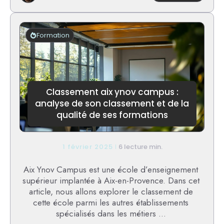
Cadea
homm
cadeau
:
Formation
les
meilleu
idées
cadea
pour
une
Classement aix ynov campus :
entrepr
analyse de son classement et de la
qualité de ses formations
1 février 2025
6 lecture min.
Aix Ynov Campus est une école d’enseignement
supérieur implantée à Aix-en-Provence. Dans cet
article, nous allons explorer le classement de
cette école parmi les autres établissements
spécialisés dans les métiers ...