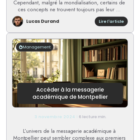
Cependant, malgré la mondialisation, certains de
ces concepts ne trouvent toujours pas leur ...
Lucas Durand
:
Lire l'article
Découvr
des
concep
améric
Management
qui
n’exist
pas
en
France
Accéder à la messagerie
académique de Montpellier
3 novembre 2024
6 lecture min.
L’univers de la messagerie académique à
Montpellier peut sembler complexe aux premiers