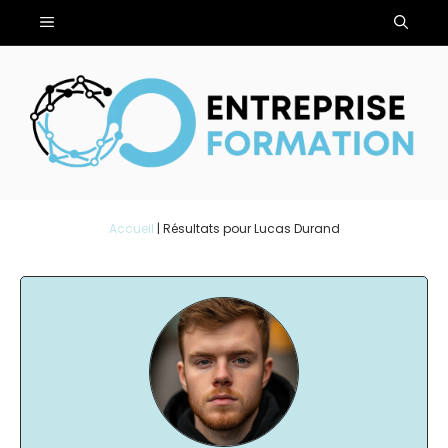
Aller
Menu
au
contenu
Accueil
|
Résultats pour Lucas Durand