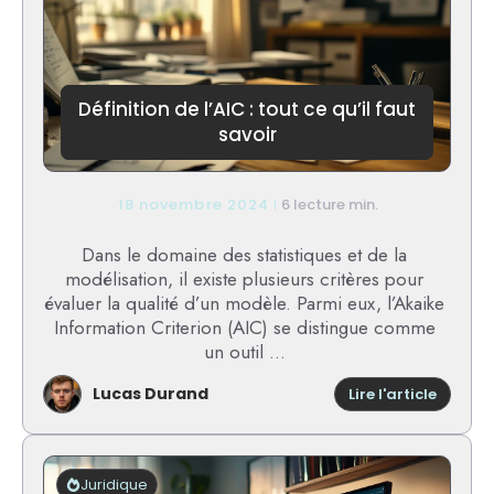
et
utilité
Définition de l’AIC : tout ce qu’il faut
savoir
18 novembre 2024
6 lecture min.
Dans le domaine des statistiques et de la
modélisation, il existe plusieurs critères pour
évaluer la qualité d’un modèle. Parmi eux, l’Akaike
Information Criterion (AIC) se distingue comme
un outil ...
Lucas Durand
:
Lire l'article
Définit
de
l’AIC
:
Juridique