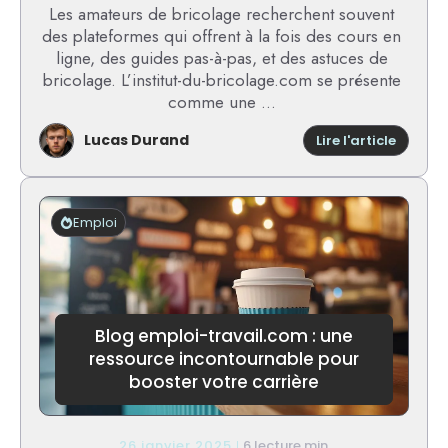
Les amateurs de bricolage recherchent souvent
des plateformes qui offrent à la fois des cours en
ligne, des guides pas-à-pas, et des astuces de
bricolage. L’institut-du-bricolage.com se présente
comme une ...
Lucas Durand
:
Lire l'article
institut
du-
bricol
avis
Emploi
:
votre
référen
pour
les
outils
Blog emploi-travail.com : une
de
ressource incontournable pour
bricola
booster votre carrière
26 janvier 2025
6 lecture min.