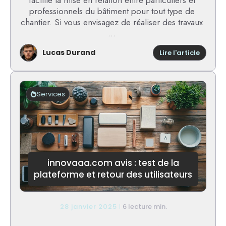
facilite la mise en relation entre particuliers et
professionnels du bâtiment pour tout type de
chantier. Si vous envisagez de réaliser des travaux
...
Lucas Durand
:
Lire l'article
Proxich
avis
:
une
Services
explora
approf
et
des
avis
pour
vous
innovaaa.com avis : test de la
oriente
plateforme et retour des utilisateurs
!
28 janvier 2025
6 lecture min.