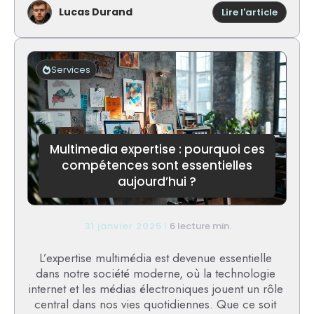
Lucas Durand
:
Lire l'article
Classe
aix
ynov
campu
Services
:
analys
de
son
classe
et
Multimedia expertise : pourquoi ces
de
compétences sont essentielles
la
aujourd’hui ?
qualité
de
ses
format
31 janvier 2025
6 lecture min.
L’expertise multimédia est devenue essentielle
dans notre société moderne, où la technologie
internet et les médias électroniques jouent un rôle
central dans nos vies quotidiennes. Que ce soit