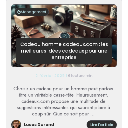
énergé
RGE
Management
grâce
à
Colana
Format
Cadeau homme cadeaux.com : les
meilleures idées cadeaux pour une
entreprise
2 février 2025
6 lecture min.
Choisir un cadeau pour un homme peut parfois
être un véritable casse-tête. Heureusement,
cadeaux.com propose une multitude de
suggestions intéressantes qui sauront plaire à
coup sûr. Que ce soit pour ...
Lucas Durand
:
Lire l'article