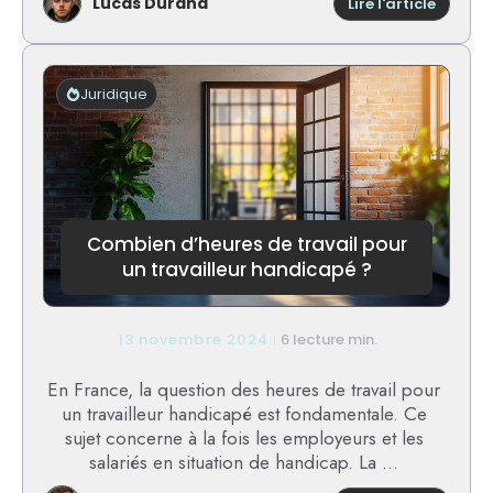
Lucas Durand
:
Lire l'article
Mon
patron
vend
son
Juridique
entrepr
:
quels
sont
mes
droits
?
Combien d’heures de travail pour
un travailleur handicapé ?
13 novembre 2024
6 lecture min.
En France, la question des heures de travail pour
un travailleur handicapé est fondamentale. Ce
sujet concerne à la fois les employeurs et les
salariés en situation de handicap. La ...