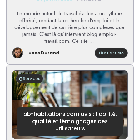
Le monde actuel du travail évolue à un rythme
effréné, rendant la recherche d’emploi et le
développement de carrière plus complexes que
jamais. C’est là qu’intervient blog emploi-
travail.com. Ce site ...
Lucas Durand
:
Lire l'article
Blog
emploi
travail
:
Services
une
ressour
incont
pour
booste
votre
ab-habitations.com avis : fiabilité,
carrièr
qualité et témoignages des
utilisateurs