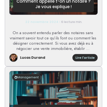
Comment appelle t-on un notaire ?
Je vous explique !
22 novembre 2024
6 lecture min.
On a souvent entendu parler des notaires sans
vraiment savoir tout ce qu’ils font ou comment les
désigner correctement. Si vous avez déjà eu à
négocier une vente immobilière, établir ...
Lucas Durand
:
Lire l'article
Comme
appelle
t-
on
Management
un
notaire
?
Je
vous
expliqu