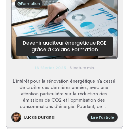
guide
Formation
comple
pour
profess
de
santé
Devenir auditeur énergétique RGE
grâce à Colana Formation
16 février 2025
6 lecture min.
L’intérêt pour la rénovation énergétique n’a cessé
de croître ces dernières années, avec une
attention particulière sur la réduction des
émissions de CO2 et l’optimisation des
consommations d’énergie. Pourtant, ce ...
Lucas Durand
:
Lire l'article
Devenir
audite