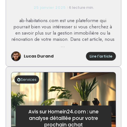
25 janvier 2025
6 lecture min.
ab-habitations.com est une plateforme qui
pourrait bien vous intéresser si vous cherchez à
en savoir plus sur la gestion immobilière ou la
rénovation de votre maison. Dans cet article, nous
...
Lucas Durand
:
Lire l'article
ab-
habita
avis
:
Services
fiabilité
qualité
et
témoig
des
utilisa
Avis sur Homein24.com : une
analyse détaillée pour votre
prochain achat