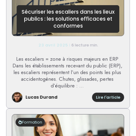
Sécuriser les escaliers dans les lieux
publics : les solutions efficaces et
conformes
23 avril 2025
6 lecture min.
Les escaliers = zone à risques majeurs en ERP
Dans les établissements recevant du public (ERP),
les escaliers représentent l’un des points les plus
accidentogènes. Chutes, glissades, pertes
d’équilibre : ...
Lucas Durand
:
Lire l'article
Sécuris
les
escalie
dans
Formation
les
lieux