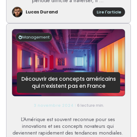
période difficile à traverser, il ...
Lucas Durand
:
Lire l'article
Licenc
économ
:
mainti
Management
de
salaire
pendan
un
an,
est-
ce
Découvrir des concepts américains
possibl
qui n’existent pas en France
?
3 novembre 2024
6 lecture min.
L’Amérique est souvent reconnue pour ses
innovations et ses concepts novateurs qui
deviennent rapidement des tendances mondiales.