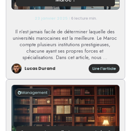
23 janvier 2025
6 lecture min.
Il n’est jamais facile de déterminer laquelle des
universités marocaines est la meilleure. Le Maroc
compte plusieurs institutions prestigieuses,
chacune ayant ses propres forces et
spécialisations. Dans cet article, nous ...
Lucas Durand
:
Lire l'article
Quelle
est
la
meilleu
Management
univers
au
Maroc
?