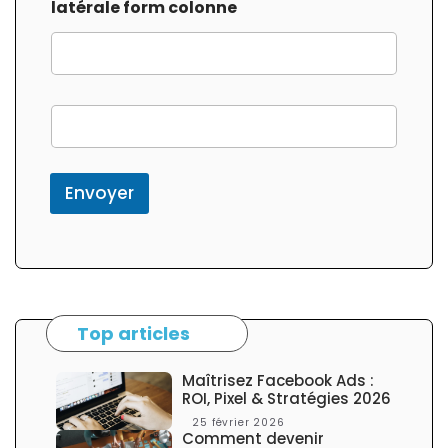
latérale form colonne
f
o
r
m
c
Envoyer
o
l
o
n
n
e
l
Top articles
a
t
é
Maîtrisez Facebook Ads :
r
ROI, Pixel & Stratégies 2026
a
25 février 2026
l
Comment devenir