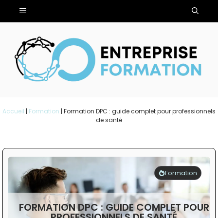
Aller
Menu
au
contenu
Accueil
|
Formation
|
Formation DPC : guide complet pour professionnels
de santé
Formation
FORMATION DPC : GUIDE COMPLET POUR
PROFESSIONNELS DE SANTÉ