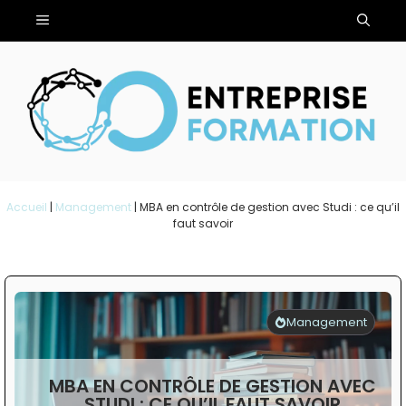
Aller
Menu
au
contenu
Accueil
|
Management
|
MBA en contrôle de gestion avec Studi : ce qu’il
faut savoir
Management
MBA EN CONTRÔLE DE GESTION AVEC
STUDI : CE QU’IL FAUT SAVOIR