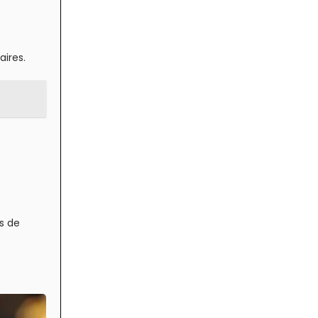
ires.
s de