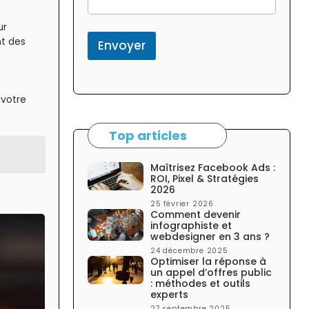
o
r
ur
m
nt des
c
Envoyer
o
l
o
n
 votre
n
e
l
Top articles
a
t
Maîtrisez Facebook Ads :
é
ROI, Pixel & Stratégies
r
2026
a
25 février 2026
l
Comment devenir
e
infographiste et
webdesigner en 3 ans ?
24 décembre 2025
Optimiser la réponse à
un appel d’offres public
: méthodes et outils
experts
27 septembre 2025