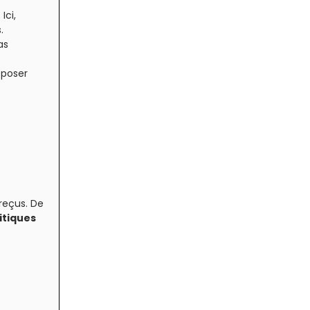
Ici,
.
as
 poser
reçus. De
itiques