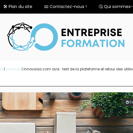
🛠️ Plan du site
📧 Contactez-nous !
🤔 Qui sommes-
il
|
Services
|
innovaaa.com avis : test de la plateforme et retour des utilis
Se