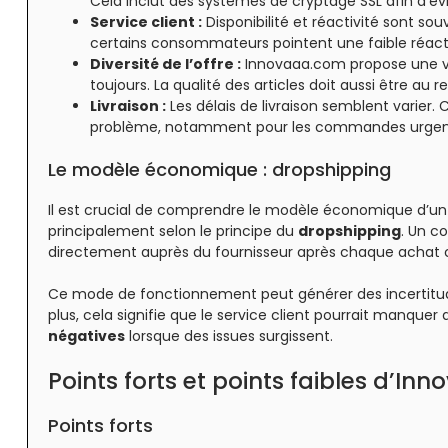
Cela inclut des systèmes de cryptage SSL afin d’év
Service client :
Disponibilité et réactivité sont s
certains consommateurs pointent une faible réacti
Diversité de l’offre :
Innovaaa.com propose une var
toujours. La qualité des articles doit aussi être au 
Livraison :
Les délais de livraison semblent varier. 
problème, notamment pour les commandes urgen
Le modèle économique : dropshipping
Il est crucial de comprendre le modèle économique d’un 
principalement selon le principe du
dropshipping
. Un c
directement auprès du fournisseur après chaque acha
Ce mode de fonctionnement peut générer des incertitudes q
plus, cela signifie que le service client pourrait manque
négatives
lorsque des issues surgissent.
Points forts et points faibles d’I
Points forts