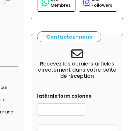
Membres
Followers
Contactez-nous
Recevez les derniers articles
directement dans votre boîte
de réception
pour
latérale form colonne
ue.
tre une
f