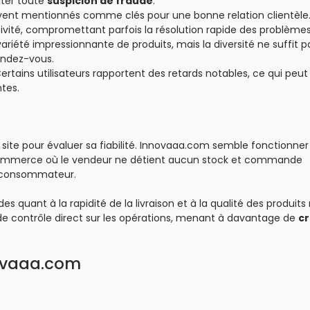
iter toute
suspicion de fraude
.
ouvent mentionnés comme clés pour une bonne relation clientèle. 
vité, compromettant parfois la résolution rapide des problèmes
iété impressionnante de produits, mais la diversité ne suffit p
rendez-vous.
Certains utilisateurs rapportent des retards notables, ce qui peut
tes.
site pour évaluer sa fiabilité. Innovaaa.com semble fonctionner
ommerce où le vendeur ne détient aucun stock et commande
t consommateur.
uant à la rapidité de la livraison et à la qualité des produits 
r de contrôle direct sur les opérations, menant à davantage de
cr
nnovaaa.com