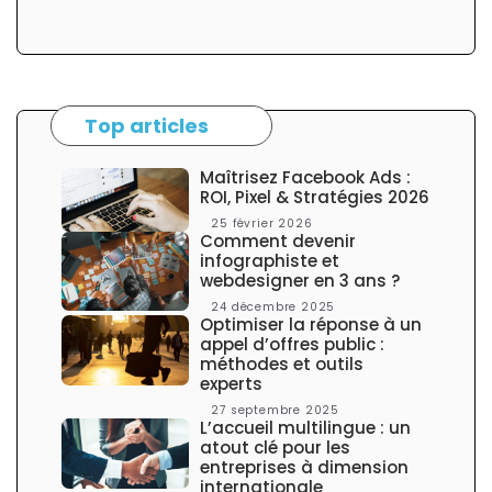
l
o
n
n
e
l
Top articles
a
t
é
Maîtrisez Facebook Ads :
r
ROI, Pixel & Stratégies 2026
a
25 février 2026
l
Comment devenir
e
infographiste et
webdesigner en 3 ans ?
24 décembre 2025
Optimiser la réponse à un
appel d’offres public :
méthodes et outils
experts
27 septembre 2025
L’accueil multilingue : un
atout clé pour les
entreprises à dimension
internationale