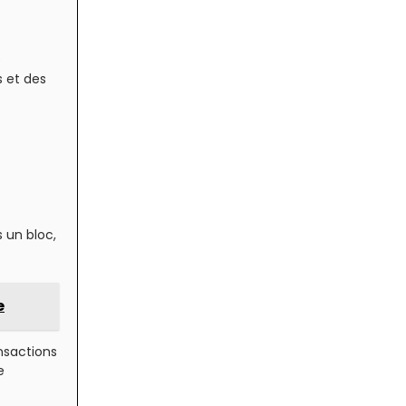
e
s et des
 un bloc,
e
nsactions
e