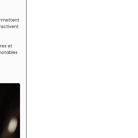
ermettent
’activent
res et
 notables