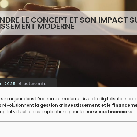
ENDRE LE CONCEPT ET SON IMPACT S
TISSEMENT MODERNE
er 2025
6 lecture min.
majeur dans l’économie moderne. Avec la digitalisation croi
s
révolutionnent la
gestion d’investissement
et le
financeme
pital virtuel et ses implications pour les
services financiers
.