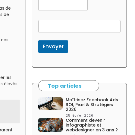
pas de
es de
f
o
r
m
r ces
c
Envoyer
o
l
o
n
n
er les
e
s élevés
l
Top articles
a
t
Maîtrisez Facebook Ads :
é
ROI, Pixel & Stratégies
r
2026
a
25 février 2026
l
Comment devenir
e
infographiste et
webdesigner en 3 ans ?
parent.