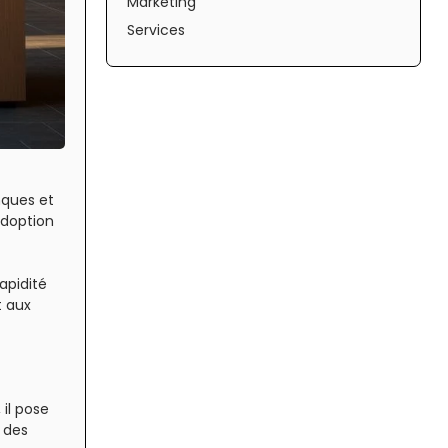
Marketing
Services
nques et
adoption
apidité
t aux
 il pose
s des