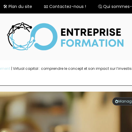
🛠️ Plan du site
📧 Contactez-nous !
🤔 Qui sommes-
ement
|
Virtual capital : comprendre le concept et son impact sur l’inves
Manag