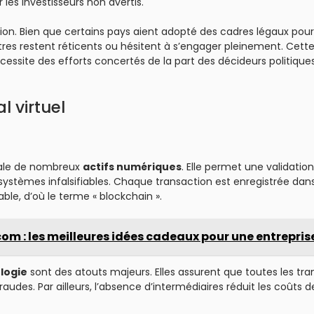
les investisseurs non avertis.
tion. Bien que certains pays aient adopté des cadres légaux pour
utres restent réticents ou hésitent à s’engager pleinement. Cett
écessite des efforts concertés de la part des décideurs politique
l virtuel
rale de nombreux
actifs numériques
. Elle permet une validation
systèmes infalsifiables. Chaque transaction est enregistrée dans
le, d’où le terme « blockchain ».
: les meilleures idées cadeaux pour une entrepris
logie
sont des atouts majeurs. Elles assurent que toutes les tra
fraudes. Par ailleurs, l’absence d’intermédiaires réduit les coûts d